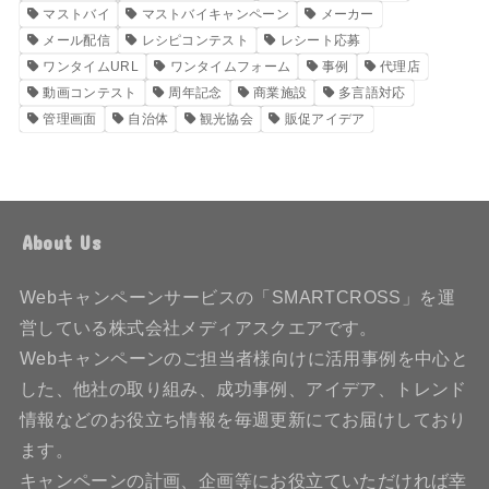
マストバイ
マストバイキャンペーン
メーカー
メール配信
レシピコンテスト
レシート応募
ワンタイムURL
ワンタイムフォーム
事例
代理店
動画コンテスト
周年記念
商業施設
多言語対応
管理画面
自治体
観光協会
販促アイデア
About Us
Webキャンペーンサービスの「SMARTCROSS」を運
営している株式会社メディアスクエアです。
Webキャンペーンのご担当者様向けに活用事例を中心と
した、他社の取り組み、成功事例、アイデア、トレンド
情報などのお役立ち情報を毎週更新にてお届けしており
ます。
キャンペーンの計画、企画等にお役立ていただければ幸