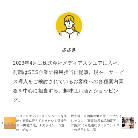
ささき
2023年4月に株式会社メディアスクエアに入社。
前職はSES企業の採用担当に従事。現在、サービ
ス導入をご検討されているお客様への各種案内業
務を中心に担当する。趣味はお酒とショッピン
グ。
シリアルナンバーキャンペーンを実
観光地・自治体の魅力度アップだけ
施する際に抑えておきたい！引換券
じゃない！”販促効果＆認知度アッ
の○○機能？他、工夫ポイント３選
プ施策”にも最適なフォトコンテス
のご紹介！
トの活用方法３選