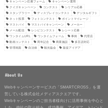
キャンペーン応募フォーム
キャンペーン運用
クイズキャンペーン
コンテスト
シリアル応募
スタンプラリー
ディスプレイコンテスト
デジタルギフト
ネット投票
フォトコンテスト
ポイントマイレージ
マストバイ
マストバイキャンペーン
メーカー
メール配信
レシピコンテスト
レシート応募
ワンタイムURL
ワンタイムフォーム
事例
代理店
動画コンテスト
周年記念
商業施設
多言語対応
管理画面
自治体
観光協会
販促アイデア
About Us
Webキャンペーンサービスの「SMARTCROSS」を運
営している株式会社メディアスクエアです。
Webキャンペーンのご担当者様向けに活用事例を中心と
した、他社の取り組み、成功事例、アイデア、トレンド