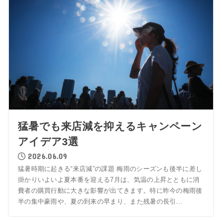
猛暑でも来店減を抑えるキャンペーン
アイデア3選
2026.06.09
猛暑時期に起きる“来店減”の課題 梅雨のシーズンも後半に差し
掛かりいよいよ夏本番を迎える7月は、気温の上昇とともに消
費者の購買行動に大きな影響が出てきます。特に昨今の梅雨後
半の集中豪雨や、夏の到来の早まり、また残暑の長引...