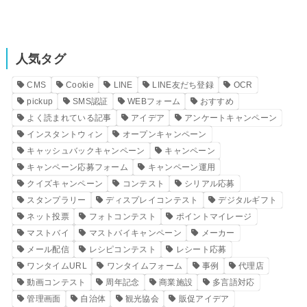
人気タグ
CMS
Cookie
LINE
LINE友だち登録
OCR
pickup
SMS認証
WEBフォーム
おすすめ
よく読まれている記事
アイデア
アンケートキャンペーン
インスタントウィン
オープンキャンペーン
キャッシュバックキャンペーン
キャンペーン
キャンペーン応募フォーム
キャンペーン運用
クイズキャンペーン
コンテスト
シリアル応募
スタンプラリー
ディスプレイコンテスト
デジタルギフト
ネット投票
フォトコンテスト
ポイントマイレージ
マストバイ
マストバイキャンペーン
メーカー
メール配信
レシピコンテスト
レシート応募
ワンタイムURL
ワンタイムフォーム
事例
代理店
動画コンテスト
周年記念
商業施設
多言語対応
管理画面
自治体
観光協会
販促アイデア