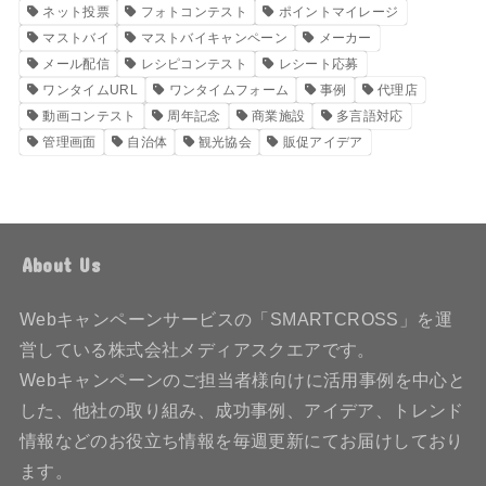
ネット投票
フォトコンテスト
ポイントマイレージ
マストバイ
マストバイキャンペーン
メーカー
メール配信
レシピコンテスト
レシート応募
ワンタイムURL
ワンタイムフォーム
事例
代理店
動画コンテスト
周年記念
商業施設
多言語対応
管理画面
自治体
観光協会
販促アイデア
About Us
Webキャンペーンサービスの「SMARTCROSS」を運
営している株式会社メディアスクエアです。
Webキャンペーンのご担当者様向けに活用事例を中心と
した、他社の取り組み、成功事例、アイデア、トレンド
情報などのお役立ち情報を毎週更新にてお届けしており
ます。