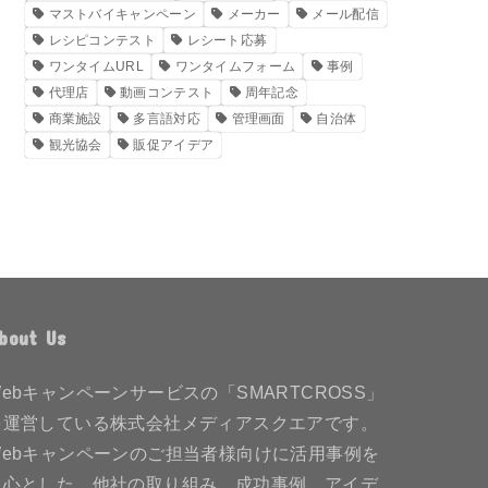
マストバイキャンペーン
メーカー
メール配信
レシピコンテスト
レシート応募
ワンタイムURL
ワンタイムフォーム
事例
代理店
動画コンテスト
周年記念
商業施設
多言語対応
管理画面
自治体
観光協会
販促アイデア
bout Us
Webキャンペーンサービスの「SMARTCROSS」
を運営している株式会社メディアスクエアです。
Webキャンペーンのご担当者様向けに活用事例を
中心とした、他社の取り組み、成功事例、アイデ