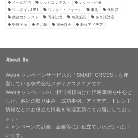
メール配信
レシピコンテスト
レシート応募
ワンタイムURL
ワンタイムフォーム
事例
代理店
動画コンテスト
周年記念
商業施設
多言語対応
管理画面
自治体
観光協会
販促アイデア
About Us
Webキャンペーンサービスの「SMARTCROSS」を運
営している株式会社メディアスクエアです。
Webキャンペーンのご担当者様向けに活用事例を中心と
した、他社の取り組み、成功事例、アイデア、トレンド
情報などのお役立ち情報を毎週更新にてお届けしており
ます。
キャンペーンの計画、企画等にお役立ていただければ幸
いです。